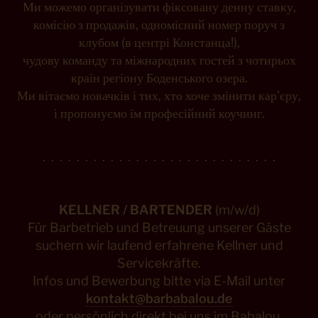
Ми можемо організувати фіксовану денну ставку,
комісію з продажів, одномісний номер поруч з
клубом (в центрі Констанца!),
чудову команду та міжнародних гостей з чотирьох
країн регіону Боденського озера.
Ми вітаємо новачків і тих, хто хоче змінити кар'єру,
і пропонуємо їм професійний коучинг.
. . . . . . . . . . . . . . . . . . . . . . . . . . . .
KELLNER / BARTENDER
(m/w/d)
Für Barbetrieb und Betreuung unserer Gäste
suchern wir laufend erfahrene Kellner und
Servicekräfte.
Infos und Bewerbung bitte via E-Mail unter
kontakt@barbabalou.de
oder persönlich direkt bei uns im Babalou.