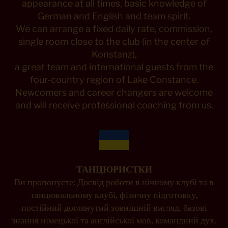
appearance at all times, basic knowledge of
German and English and team spirit.
We can arrange a fixed daily rate, commission,
single room close to the club (in the center of
Konstanz),
a great team and international guests from the
four-country region of Lake Constance.
Newcomers and career changers are welcome
and will receive professional coaching from us.
ТАНЦЮРИСТКИ
Ви пропонуєте: Досвід роботи в нічному клубі та в
танцювальному клубі, фізичну підготовку,
постійний доглянутий зовнішній вигляд, базові
знання німецької та англійської мов, командний дух.