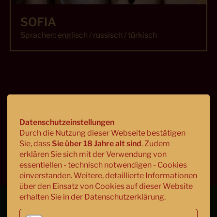
SOFIA
Sprachen: englisch / russisch / türkisch
Datenschutzeinstellungen
Durch die Nutzung dieser Webseite bestätigen
TEAM BABALOU
Sie, dass
Sie über 18 Jahre alt sind
. Zudem
erklären Sie sich mit der Verwendung von
essentiellen - technisch notwendigen - Cookies
einverstanden. Weitere, detaillierte Informationen
über den Einsatz von Cookies auf dieser Website
erhalten Sie in der Datenschutzerklärung.